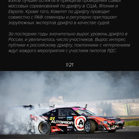
взяты лучшие аспекты и принципы проведения самых
массовых соревнований по дрифту в США, Японии и
Европе. Кроме того, Комитет по дрифту проводит
совместно с РАФ семинары и регулярно приглашает
зарубежных экспертов дрифта в качестве судей.
За последние годы значительно вырос уровень дрифта в
России, и увеличилось число участников. Вырос интерес
публики к российскому дрифту, поклонники с нетерпением
ждут каждого мероприятия с участием пилотов РДС.
1/21